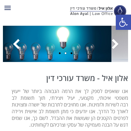
תפר
פתח סרגל נגישות
אלון איל - משרד עורכי דין
אנו שואפים לספק לך את הרמה הגבוהה ביותר של ייעוץ
משפטי איכותי, מקצועי, יעיל ויצירתי, תוך תשומת לב
רבה לשירות ולזמינות. אנו מחויבים לתרבות של יושרה ומצוינות
לאורך כל הדרך. אנו יודעים כי מתן תשומת לב אישית וירידה
לפרטים הקטנים הן שעושות את ההבדל. לשם כך, אנו שמים
דגש על הבנה מעמיקה של עסקי וצרכיהם לקוחותינו.