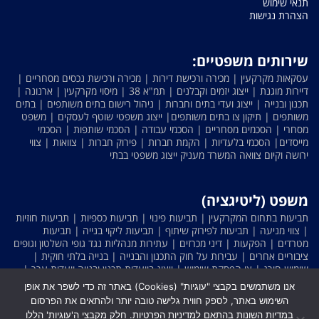
תנאי שימוש
הצהרת נגישות
שירותים משפטיים:
עסקאות מקרקעין | מכירה ורכישת דירות | מכירה ורכישת נכסים מסחריים |
דיירות מוגנת | ייצוג יזמים וקבלנים | תמ"א 38 | מיסוי מקרקעין | ארנונה |
תכנון ובנייה | ייצוג ועדי בתים וחברות | ניהול רישום בתים משותפים | בתים
משותפים | תיקון צו בתים משותפים| ייצוג משפטי שוטף לעסקים | משפט
מסחרי | הסכמים מסחריים | הסכמי עבודה | הסכמי שותפות | הסכמי
מייסדים| הסכמי בלעדיות | הקמת חברות | פירוק חברות | צוואות | צווי
ירושה וקיום צוואה המשרד מעניק ייצוג משפטי בבתי
משפט (ליטיגציה)
תביעות בתחום המקרקעין | תביעות פינוי | תביעות כספיות | תביעות חוזיות
| צווי מניעה | תביעות לפירוק שיתוף | תביעות ליקוי בנייה | תביעות
מטרדים | הפקעות | דיני מכרזים | עתירות מנהליות נגד גופי השלטון וגופים
ציבוריים אחרים | עבירות על חוק התכנון והבנייה | בנייה בלתי חוקית |
שימוש חורג | צו הפסקת שימוש | ייצוג בוועדות תכנון ובנייה וועדות ערר |
ייצוג בתביעות בתחום העסקי-מסחרי | לשון הרע | תביעות בענייני קניין
אנו משתמשים בקבצי "עוגיות" (Cookies) באתר זה כדי לשפר את אופן
רוחני
השימוש באתר, לספק חווית גלישה טובה יותר ולהתאים את הפרסום
במדיות השונות בהתאם למדיניות הפרטיות. חלק מקבצי ה'עוגיות' הללו